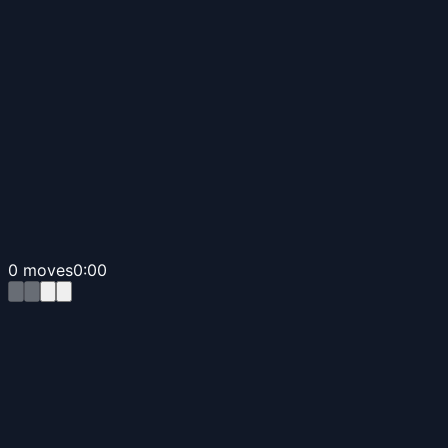
0
moves
0:00